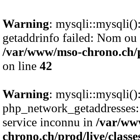
Warning
: mysqli::mysqli(
getaddrinfo failed: Nom ou 
/var/www/mso-chrono.ch/pr
on line
42
Warning
: mysqli::mysqli(
php_network_getaddresses: 
service inconnu in
/var/ww
chrono.ch/prod/live/class